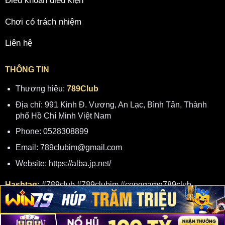
Điều khoản điều kiện
Chơi có trách nhiệm
Liên hệ
THÔNG TIN
Thương hiệu:
789Club
Địa chỉ:
991 Kinh Đ. Vương, An Lạc, Bình Tân, Thành
phố Hồ Chí Minh Việt Nam
Phone:
0528308899
Email:
789clubim@gmail.com
Website: https://alba.jp.net/
Hashtag:
#789club #789clubim #conggame789club