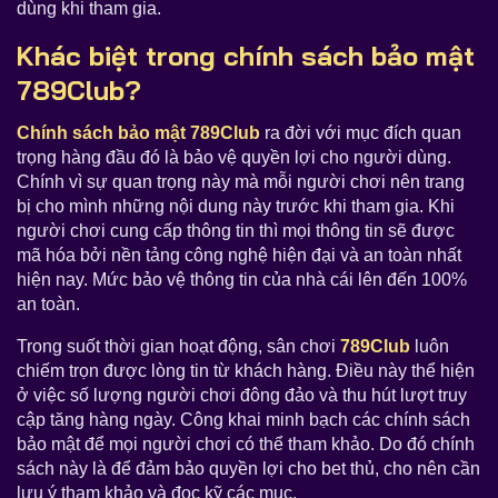
dùng khi tham gia.
Khác biệt trong chính sách bảo mật
789Club?
Chính sách bảo mật 789Club
ra đời với mục đích quan
trọng hàng đầu đó là bảo vệ quyền lợi cho người dùng.
Chính vì sự quan trọng này mà mỗi người chơi nên trang
bị cho mình những nội dung này trước khi tham gia. Khi
người chơi cung cấp thông tin thì mọi thông tin sẽ được
mã hóa bởi nền tảng công nghệ hiện đại và an toàn nhất
hiện nay. Mức bảo vệ thông tin của nhà cái lên đến 100%
an toàn.
Trong suốt thời gian hoạt động, sân chơi
789Club
luôn
chiếm trọn được lòng tin từ khách hàng. Điều này thể hiện
ở việc số lượng người chơi đông đảo và thu hút lượt truy
cập tăng hàng ngày. Công khai minh bạch các chính sách
bảo mật để mọi người chơi có thể tham khảo. Do đó chính
sách này là để đảm bảo quyền lợi cho bet thủ, cho nên cần
lưu ý tham khảo và đọc kỹ các mục.