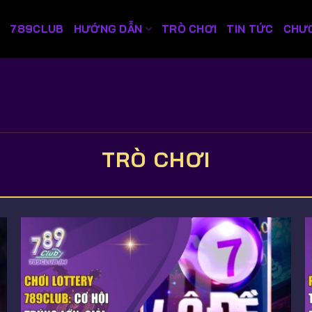
789CLUB
HƯỚNG DẪN
TRÒ CHƠI
TIN TỨC
CHƯƠ
TRÒ CHƠI