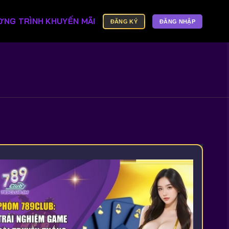
NG TRÌNH KHUYẾN MÃI
ĐĂNG KÝ
ĐĂNG NHẬP