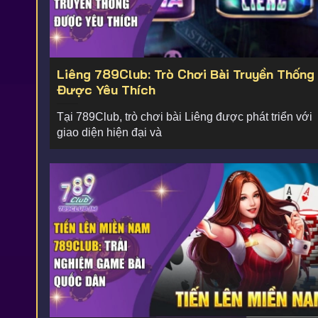
Liêng 789Club: Trò Chơi Bài Truyền Thống
Được Yêu Thích
Tại 789Club, trò chơi bài Liêng được phát triển với
giao diện hiện đại và