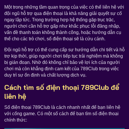
Một trong những tầm quan trọng của việc có thể liên hệ với
đội ngũ hỗ trợ qua điện thoại là khả năng giải quyết sự cố
ngay lập tức. Trong trường hợp hệ thống gặp trục trặc,
người chơi cần hỗ trợ gấp như khắc phục lỗi đăng nhập,
vấn đề thanh toán không thành công, hoặc hướng dẫn cụ
thể cho các trò chơi, số điện thoại sẽ là cứu cánh.
Đội ngũ hỗ trợ có thể cung cấp sự hướng dẫn chi tiết và hỗ
trợ kịp thời, giúp người chơi tiếp tục trải nghiệm mà không
bị gián đoạn. Nhờ đó không chỉ bảo vệ lợi ích của người
chơi mà còn khẳng định cam kết của 789Club trong việc
duy trì sự ổn định và chất lượng dịch vụ.
Cách tìm số điện thoại 789Club để
liên hệ
Số điện thoại 789Club là cách nhanh nhất để bạn liên hệ
với cổng game. Có một số cách để bạn tìm số điện thoại
chính thức: