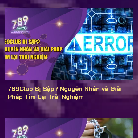
789Club Bị Sập? Nguyên Nhân và Giải
Pháp Tìm Lại Trải Nghiệm