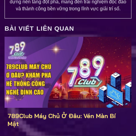
dựng nền tảng đột phá, mang đến trải nghiệm độc đáo
và thành công bền vững trong lĩnh vực giải trí số.
BÀI VIẾT LIÊN QUAN
789Club Máy Chủ Ở Đâu: Vén Màn Bí
Mật