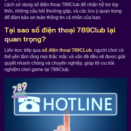
cách sử dụng số điện thoại 789Club để nhận hỗ trợ kịp
thời, những câu hỏi thường gặp, và các lưu ý quan trọng
để đảm bảo an toàn thông tin cá nhân của bạn.
Tại sao số điện thoại 789Club lại
quan trọng?
Liên trực tiếp qua
số điện thoại 789CLub
, người chơi có
thể yên tâm rằng mọi thắc mắc và vấn đề đều sẽ được giải
quyết nhanh chóng và chuyên nghiệp, giúp tối ưu trải
nghiệm chơi game tại 789Club.